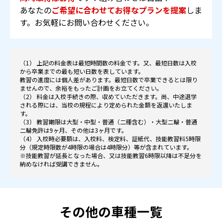
あなたの
ご希望に合わせてお得なプランを提案
しま
す。お気軽にお問い合わせください。
（1） 上記の料金表は最短時間数の料金です。又、最短日数は入校
から卒業までの最も短い日数を表しています。
教習の進度には個人差があります。最短日数で卒業できるとは限り
ませんので、余裕をもったご計画をお立てください。
（2） 料金は入校手続きの際、収めていただきます。尚、中途退学
される際には、当校の規程により定められた金額を返還いたしま
す。
（3） 教習期限は大型・中型・普通（二種含む）・大型二輪・普通
二輪免許は9ヶ月、その他は3ヶ月です。
（4） 入校時必要額は、入校料、検定料、証紙代、技能教習料5時限
分（規定時限数が4時限の場合は4時限分）等が含まれています。
※技能教習が延長となった場合、又は技能教習6時限以降は不足分を
納めなければ受講できません。
その他の車種一覧