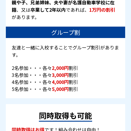
親や子、兄弟姉妹、夫や妻が名護自動車学校に在
籍
、又は
卒業して2年以内
であれば、
1万円の割引
があります。
グループ割
友達と一緒に入校することでグループ割引がありま
す。
2名参加・・・各々
2,000円
割引
3名参加・・・各々
3,000円
割引
4名参加・・・各々
4,000円
割引
5名参加・・・各々
5,000円
割引
同時取得も可能
同時取得はお得
です！組み合わせは自由！