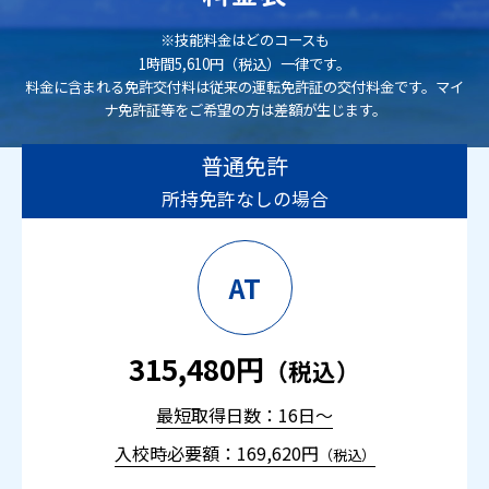
※技能料金はどのコースも
1時間5,610円（税込）一律です。
料金に含まれる免許交付料は従来の運転免許証の交付料金です。マイ
ナ免許証等をご希望の方は差額が生じます。
普通免許
所持免許なしの場合
AT
315,480円
（税込）
最短取得日数：16日～
入校時必要額：169,620円
（税込）